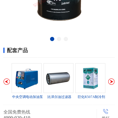
配套产品
中央空调电动加油泵
比泽尔油过滤器
巨化R507A制冷剂
巨化R404
全国免费热线
4000-020-410