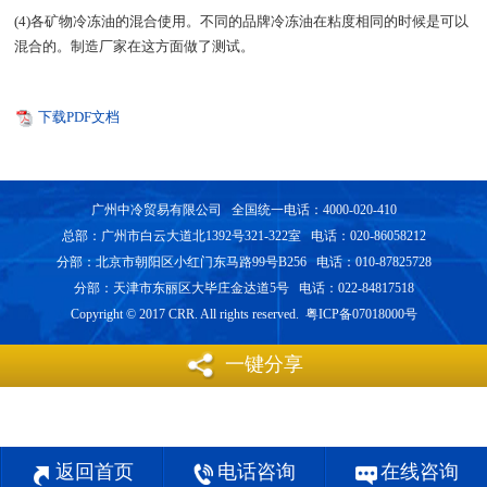
(4)各矿物冷冻油的混合使用。不同的品牌冷冻油在粘度相同的时候是可以
混合的。制造厂家在这方面做了测试。
下载PDF文档
广州中冷贸易有限公司 全国统一电话：4000-020-410
总部：广州市白云大道北1392号321-322室 电话：020-86058212
分部：北京市朝阳区小红门东马路99号B256 电话：010-87825728
分部：天津市东丽区大毕庄金达道5号 电话：022-84817518
Copyright © 2017 CRR. All rights reserved. 粤ICP备07018000号
一键分享
返回首页
电话咨询
在线咨询