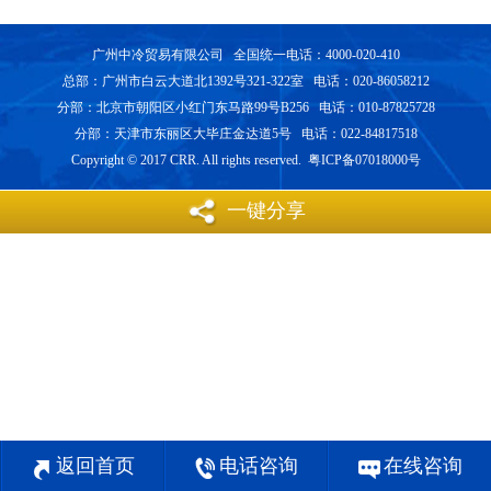
广州中冷贸易有限公司 全国统一电话：4000-020-410
总部：广州市白云大道北1392号321-322室 电话：020-86058212
分部：北京市朝阳区小红门东马路99号B256 电话：010-87825728
分部：天津市东丽区大毕庄金达道5号 电话：022-84817518
Copyright © 2017 CRR. All rights reserved. 粤ICP备07018000号
一键分享
返回首页
电话咨询
在线咨询