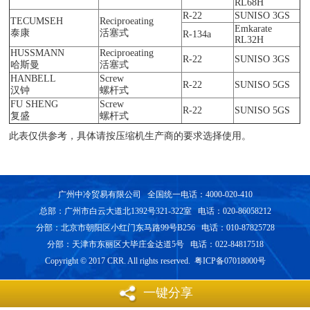
RL68H
R-22
SUNISO 3GS
TECUMSEH
Reciproeating
Emkarate
泰康
活塞式
R-134a
RL32H
HUSSMANN
Reciproeating
R-22
SUNISO 3GS
哈斯曼
活塞式
HANBELL
Screw
R-22
SUNISO 5GS
汉钟
螺杆式
FU SHENG
Screw
R-22
SUNISO 5GS
复盛
螺杆式
此表仅供参考，具体请按压缩机生产商的要求选择使用。
广州中冷贸易有限公司 全国统一电话：4000-020-410
总部：广州市白云大道北1392号321-322室 电话：020-86058212
分部：北京市朝阳区小红门东马路99号B256 电话：010-87825728
分部：天津市东丽区大毕庄金达道5号 电话：022-84817518
Copyright © 2017 CRR. All rights reserved. 粤ICP备07018000号
一键分享