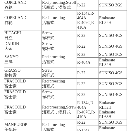
COPELAND
Reciproeating,Scroll
R-22
SUNISO 3GS
谷轮
活塞式，涡旋式
R-134a,R-
COPELAND
Reciproeating
404A
Emkarate
谷轮
活塞式
R-407C,R-
RL32H
410A
HITACHI
Screw
R-22
SUNISO 4GS
日立
螺杆式
DAIKIN
Screw
R-22
SUNISO 4GS
大金
螺杆式
R-22
SUNISO 3GS
SANYO
Reciproeating
Emkarate
三洋
活塞式
R-404A
RL32H
GRASSO
Screw
R-22
SUNISO 4GS
格拉索
螺杆式
FRASCOLD
Reciproeating
R-22
SUNISO 3GS
富士豪
活塞式
FRASCOLD
Screw
R-22
SUNISO 4GS
富士豪
螺杆式
R-134a,R-
Emkarate
FRASCOLD
Reciproeating,Screw
404A
RL32H
富士豪
活塞式，螺杆式
R-407C,R-
Emkarate
410A
RL68H
R-22
SUNISO 3GS
MANEUROP
Reciproeating
Emkarate
美优乐
活塞式
R-134a