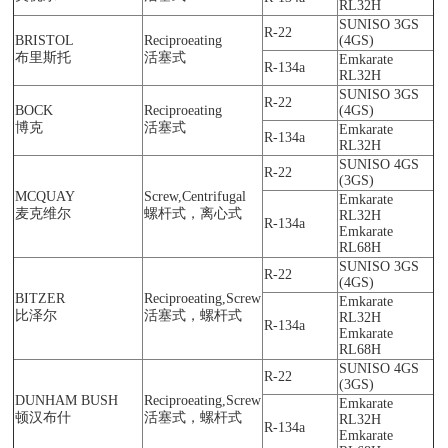
RL32H
SUNISO 3GS
R-22
BRISTOL
Reciproeating
(4GS)
布里斯托
活塞式
Emkarate
R-134a
RL32H
SUNISO 3GS
R-22
BOCK
Reciproeating
(4GS)
博克
活塞式
Emkarate
R-134a
RL32H
SUNISO 4GS
R-22
(3GS)
MCQUAY
Screw,Centrifugal
Emkarate
麦克维尔
螺杆式，离心式
RL32H
R-134a
Emkarate
RL68H
SUNISO 3GS
R-22
(4GS)
BITZER
Reciproeating,Screw
Emkarate
比泽尔
活塞式，螺杆式
RL32H
R-134a
Emkarate
RL68H
SUNISO 4GS
R-22
(3GS)
DUNHAM BUSH
Reciproeating,Screw
Emkarate
顿汉布什
活塞式，螺杆式
RL32H
R-134a
Emkarate