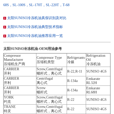
68S，SL-100S，SL-170T，SL-220T，T-68
太阳SUNISO冷冻机油真假识别及对比
太阳SUNISO冷冻机油典型技术指标
太阳SUNISO冷冻机油推荐应用一览
太阳SUNISO冷冻机油-OEM用油参考
Compressor
Refrigeration
Compressor Type
Refrigerants
Manufacturer
Oil
压缩机类型
冷媒
压缩机生产商
冷冻机油
CARRIER
Screw,Centrifugal
R-22,R-11
SUNISO 4GS
开利
螺杆式，离心式
CARRIER
Centrifugal
Emkarate
R-134a
开利
离心式
RL32H
CARRIER
Screw
Emkarate
R-134a
开利
螺杆式
RL68H
YORK
Screw,Centrifugal
R-22
SUNISO 4GS
约克
螺杆式，离心式
TRANE
Screw,Centrifugal
R-22
SUNISO 4GS
特灵
螺杆式，离心式