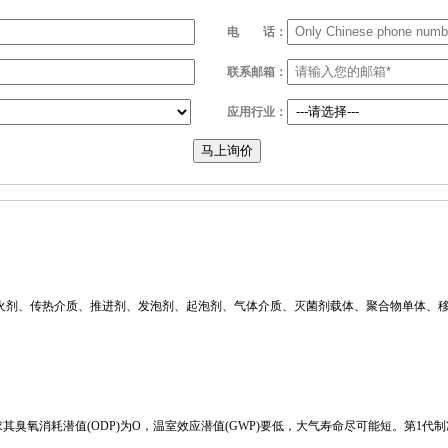
电
话：
联系邮箱：
应用行业：
马上询价
冷剂、灭火剂、传热介质、推进剂、发泡剂、起泡剂、气体介质、灭菌剂载体、聚合物单体
氧消耗潜值(ODP)为O，温室效应潜值(GWP)要低，大气寿命尽可能短。第1代制冷剂