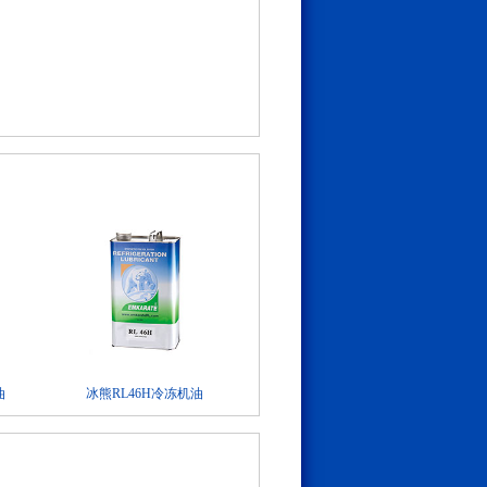
油
冰熊RL46H冷冻机油