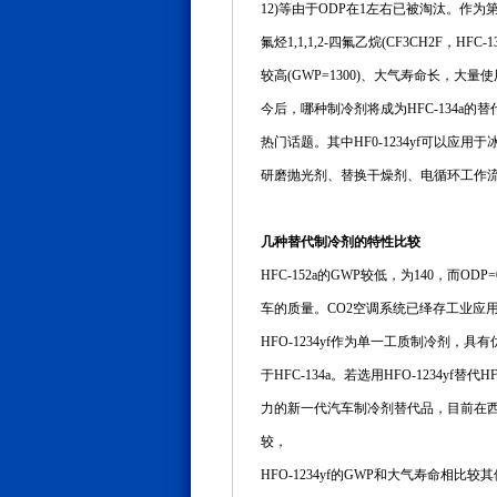
12)等由于ODP在1左右已被淘汰。作为第
氟烃1,1,1,2-四氟乙烷(CF3CH2
较高(GWP=1300)、大气寿命长，
今后，哪种制冷剂将成为HFC-134a的替代品呢?
热门话题。其中HF0-1234yf可
研磨抛光剂、替换干燥剂、电循环工作
几种替代制冷剂的特性比较
HFC-152a的GWP较低，为140，
车的质量。CO2空调系统已绎存工业应
HFO-1234yf作为单一工质制冷剂，具有
于HFC-134a。若选用HFO-1234yf替代
力的新一代汽车制冷剂替代品，目前在西欧已被
较，
HFO-1234yf的GWP和大气寿命相比