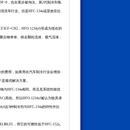
ODP>0，也在逐步被淘汰。第2代制冷剂氢
和清洗等行业。但是HFC-134a温室效应比
F3CF=CH2，HFO-1234yf)等成为现在的
体、聚合物单体、移走颗粒流体、载气流体、
增加额外的费用，如果用在汽车制冷行业会增加
不是最优解决方案。
解物与HFC-134a相同。而且其系统性能优
，MAC)系统。所以HFO-1234yf被认为较具潜
f这3种制冷剂与HFC-134a的特性作比
和LFL，而它的可燃性低于HFC-152a。