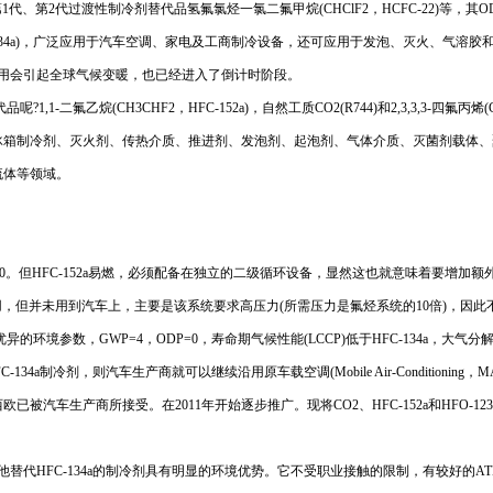
1代、第2代过渡性制冷剂替代品氢氟氯烃一氯二氟甲烷(CHClF2，HCFC-22)等，其
F，HFC-134a)，广泛应用于汽车空调、家电及工商制冷设备，还可应用于发泡、灭火、气溶胶
大量使用会引起全球气候变暖，也已经进入了倒计时阶段。
1,1-二氟乙烷(CH3CHF2，HFC-152a)，自然工质CO2(R744)和2,3,3,3-四氟丙烯(C
以应用于冰箱制冷剂、灭火剂、传热介质、推进剂、发泡剂、起泡剂、气体介质、灭菌剂载
流体等领域。
而ODP=0。但HFC-152a易燃，必须配备在独立的二级循环设备，显然这也就意味着要
用，但并未用到汽车上，主要是该系统要求高压力(所需压力是氟烃系统的10倍)，因此
优异的环境参数，GWP=4，ODP=0，寿命期气候性能(LCCP)低于HFC-134a，大气分
HFC-134a制冷剂，则汽车生产商就可以继续沿用原车载空调(Mobile Air-Conditioning
汽车生产商所接受。在2011年开始逐步推广。现将CO2、HFC-152a和HFO-1234y
较其他替代HFC-134a的制冷剂具有明显的环境优势。它不受职业接触的限制，有较好的ATEL