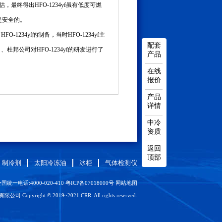
评估，最终得出HFO-1234yf虽有低度可燃
a是安全的。
234yf的制备，当时HFO-1234yf主
配套
杜邦公司对HFO-1234yf的研发进行了
产品
在线
报价
产品
详情
中冷
资质
返回
顶部
制冷剂
太阳冷冻油
冰柜
气体检测仪
国统一电话:4000-020-410
粤ICP备07018000号
网站地图
Copyright © 2019~2021 CRR. All rights reserved.