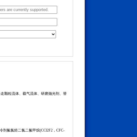
、移走颗粒流体、载气流体、研磨抛光剂、替
氟氯烃二氯二氟甲烷(CCl2F2，CFC-