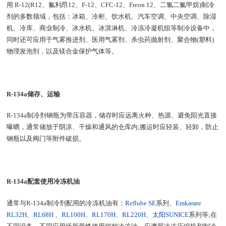
用 R-12(R12、氟利昂12、F-12、CFC-12、Freon 12、二氯二氟甲烷)制冷
剂的多数领域，包括：冰箱、冷柜、饮水机、汽车空调、中央空调、除湿
机、冷库、商业制冷、冰水机、冰淇淋机、冷冻冷凝机组等制冷设备中，
同时还可应用于气雾推进剂、医用气雾剂、杀虫药抛射剂、聚合物(塑料)
物理发泡剂，以及镁合金保护气体等。
R-134a储存、运输
R-134a制冷剂钢瓶为带压容器，储存时应远离火种、热源、避免阳光直接
曝晒，通常储放于阴凉、干燥和通风的仓库内;搬运时应轻装、轻卸，防止
钢瓶以及阀门等附件破损。
R-134a配套使用冷冻机油
通常与R-134a制冷剂配用的冷冻机油有：
Reflube SE
系列、
Emkarate
RL32H
、
RL68H
、
RL100H
、
RL170H
、
RL220H
、
太阳SUNICE
系列等;在