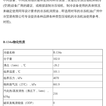
不同设备、不同应用场所最终使用何种冷冻油，应遵照冷冻压缩机和制冷
(空调)设备厂商的建议、或根据该制冷压缩机、制冷设备使用的具体情况
来确定使用同等设计要求的冷冻机润滑油，即选用对等的冷冻机油(广州中
冷贸易有限公司专业提供各种品牌各种类型压缩机的冷冻机油使用参考、
对照)。
R-134a物化性质
冷媒名称
R-134a
分子量
102.0
沸点（1atm），℃
-26.2
临界温度，℃
101.1
临界压力，kPa
4070
饱和蒸气压（25℃），kPa
661.9
汽化热/蒸发潜热（沸点下，1atm），
216
kJ/kg
破坏臭氧潜能值（ODP）
0