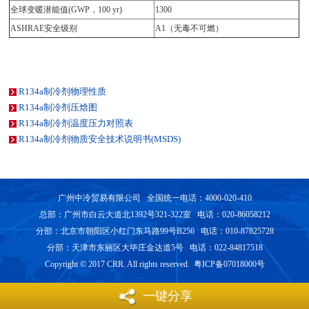
全球变暖潜能值(GWP，100 yr)
1300
ASHRAE安全级别
A1（无毒不可燃）
R134a制冷剂物理性质
R134a制冷剂压焓图
R134a制冷剂温度压力对照表
R134a制冷剂物质安全技术说明书(MSDS)
广州中冷贸易有限公司 全国统一电话：4000-020-410
总部：广州市白云大道北1392号321-322室 电话：020-86058212
分部：北京市朝阳区小红门东马路99号B256 电话：010-87825728
分部：天津市东丽区大毕庄金达道5号 电话：022-84817518
Copyright © 2017 CRR. All rights reserved. 粤ICP备07018000号
一键分享