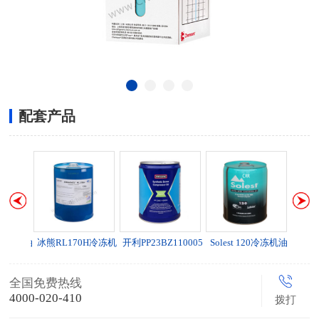
配套产品
H冷冻机油
冰熊RL170H冷冻机
开利PP23BZ110005
Solest 120冷冻机油
油
冷冻油
全国免费热线
4000-020-410
拨打