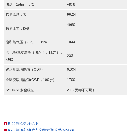
沸点（1atm），℃
-40.8
临界温度，℃
96.24
4980
临界压力，kPa
饱和蒸气压（25℃），kPa
1044
汽化热/蒸发潜热（沸点下，1atm），
233
kJ/kg
破坏臭氧潜能值（ODP）
0.034
全球变暖潜能值(GWP，100 yr)
1700
ASHRAE安全级别
A1（无毒不可燃）
R-22制冷剂压焓图
R-22制冷剂物质安全技术说明书(MSDS)