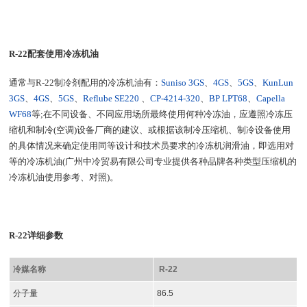
R-22配套使用冷冻机油
通常与R-22制冷剂配用的冷冻机油有：
Suniso 3GS
、
4GS
、
5GS
、
KunLun
3GS
、
4GS
、
5GS
、
Reflube SE220
、
CP-4214-320
、
BP LPT68
、
Capella
WF68
等;在不同设备、不同应用场所最终使用何种冷冻油，应遵照冷冻压
缩机和制冷(空调)设备厂商的建议、或根据该制冷压缩机、制冷设备使用
的具体情况来确定使用同等设计和技术员要求的冷冻机润滑油，即选用对
等的冷冻机油(广州中冷贸易有限公司专业提供各种品牌各种类型压缩机的
冷冻机油使用参考、对照)。
R-22详细参数
冷媒名称
R-22
分子量
86.5