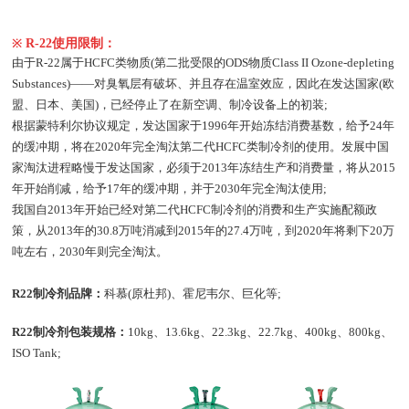
※
R-22使用限制：
由于R-22属于HCFC类物质(第二批受限的ODS物质Class II Ozone-depleting
Substances)——对臭氧层有破坏、并且存在温室效应，因此在发达国家(欧
盟、日本、美国)，已经停止了在新空调、制冷设备上的初装;
根据蒙特利尔协议规定，发达国家于1996年开始冻结消费基数，给予24年
的缓冲期，将在2020年完全淘汰第二代HCFC类制冷剂的使用。发展中国
家淘汰进程略慢于发达国家，必须于2013年冻结生产和消费量，将从2015
年开始削减，给予17年的缓冲期，并于2030年完全淘汰使用;
我国自2013年开始已经对第二代HCFC制冷剂的消费和生产实施配额政
策，从2013年的30.8万吨消减到2015年的27.4万吨，到2020年将剩下20万
吨左右，2030年则完全淘汰。
R22制冷剂品牌：
科慕(原杜邦)、霍尼韦尔、巨化等;
R22制冷剂包装规格：
10kg、13.6kg、22.3kg、22.7kg、400kg、800kg、
ISO Tank;