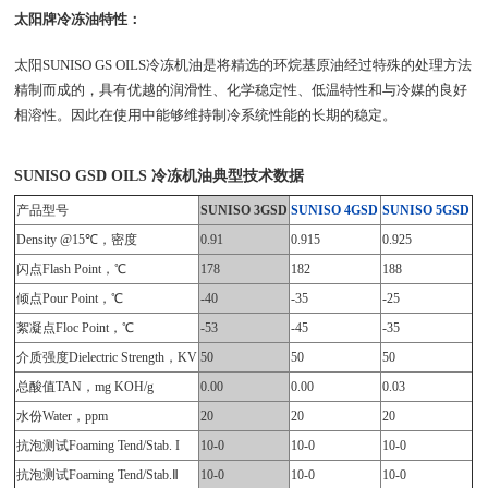
太阳牌冷冻油特性：
太阳SUNISO GS OILS冷冻机油是将精选的环烷基原油经过特殊的处理方法
精制而成的，具有优越的润滑性、化学稳定性、低温特性和与冷媒的良好
相溶性。因此在使用中能够维持制冷系统性能的长期的稳定。
SUNISO GSD OILS 冷冻机油典型技术数据
产品型号
SUNISO 3GSD
SUNISO 4GSD
SUNISO 5GSD
Density @15℃，密度
0.91
0.915
0.925
闪点Flash Point，℃
178
182
188
倾点Pour Point，℃
-40
-35
-25
絮凝点Floc Point，℃
-53
-45
-35
介质强度Dielectric Strength，KV
50
50
50
总酸值TAN，mg KOH/g
0.00
0.00
0.03
水份Water，ppm
20
20
20
抗泡测试Foaming Tend/Stab. I
10-0
10-0
10-0
抗泡测试Foaming Tend/Stab.Ⅱ
10-0
10-0
10-0