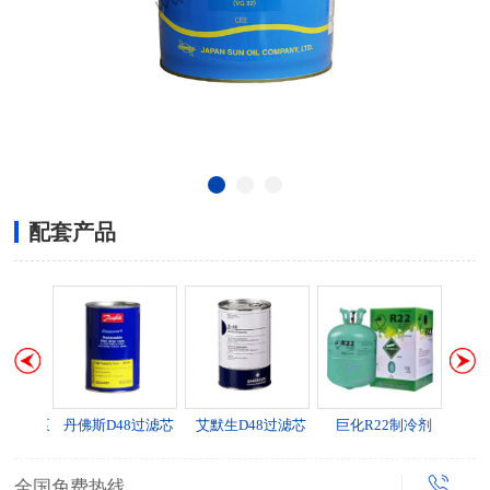
配套产品
动加油泵
丹佛斯D48过滤芯
艾默生D48过滤芯
巨化R22制冷剂
全国免费热线