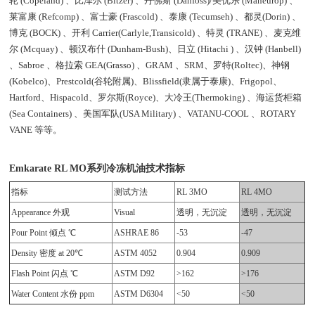
轮 (Copeland) 、比泽尔 (Bitzer) 、丹佛斯 (Danfoss)/美优乐 (Maneurop) 、
莱富康 (Refcomp) 、富士豪 (Frascold) 、泰康 (Tecumseh) 、都灵(Dorin) 、
博克 (BOCK) 、开利 Carrier(Carlyle,Transicold) 、特灵 (TRANE) 、麦克维
尔 (Mcquay) 、顿汉布什 (Dunham-Bush)、日立 (Hitachi ) 、汉钟 (Hanbell)
、Sabroe 、格拉索 GEA(Grasso) 、GRAM 、SRM、罗特(Roltec)、神钢
(Kobelco)、Prestcold(谷轮附属)、Blissfield(隶属于泰康)、Frigopol、
Hartford、Hispacold、罗尔斯(Royce)、大冷王(Thermoking) 、海运货柜箱
(Sea Containers) 、美国军队(USA Military) 、VATANU-COOL 、ROTARY
VANE 等等。
Emkarate RL MO系列冷冻机油技术指标
指标
测试方法
RL 3MO
RL 4MO
Appearance 外观
Visual
透明，无沉淀
透明，无沉淀
Pour Point 倾点 ℃
ASHRAE 86
-53
-47
Density 密度 at 20℃
ASTM 4052
0.904
0.909
Flash Point 闪点 ℃
ASTM D92
>162
>176
Water Content 水份 ppm
ASTM D6304
<50
<50