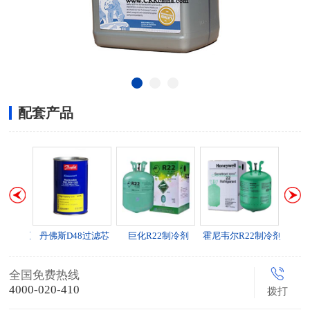
配套产品
动加油泵
丹佛斯D48过滤芯
巨化R22制冷剂
霍尼韦尔R22制冷剂
全国免费热线
4000-020-410
拨打