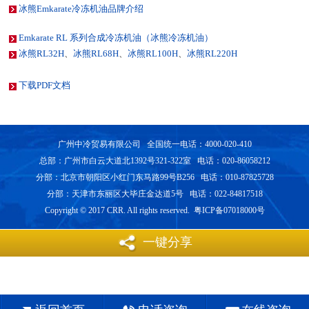
冰熊Emkarate冷冻机油品牌介绍
Emkarate RL 系列合成冷冻机油（冰熊冷冻机油）
冰熊RL32H
、
冰熊RL68H
、
冰熊RL100H
、
冰熊RL220H
下载PDF文档
广州中冷贸易有限公司 全国统一电话：4000-020-410
总部：广州市白云大道北1392号321-322室 电话：020-86058212
分部：北京市朝阳区小红门东马路99号B256 电话：010-87825728
分部：天津市东丽区大毕庄金达道5号 电话：022-84817518
Copyright © 2017 CRR. All rights reserved. 粤ICP备07018000号
一键分享