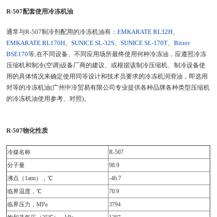
R-507配套使用冷冻机油
通常与R-507制冷剂配用的冷冻机油有：
EMKARATE RL32H
、
EMKARATE RL170H
、
SUNICE SL-32S
、
SUNICE SL-170T
、
Bitzer
BSE170
等;在不同设备、不同应用场所最终使用何种冷冻油，应遵照冷冻
压缩机和制冷(空调)设备厂商的建议、或根据该制冷压缩机、制冷设备使
用的具体情况来确定使用同等设计和技术员要求的冷冻机润滑油，即选用
对等的冷冻机油(广州中冷贸易有限公司专业提供各种品牌各种类型压缩机
的冷冻机油使用参考、对照)。
R-507物化性质
冷媒名称
R-507
分子量
98.9
沸点（1atm），℃
-46.7
临界温度，℃
70.9
临界压力，MPa
3794