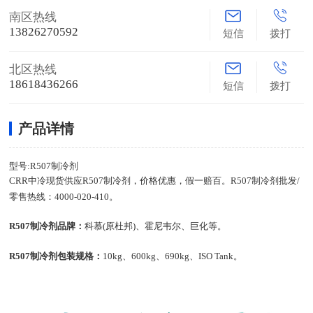
南区热线
13826270592
短信
拨打
北区热线
18618436266
短信
拨打
产品详情
型号:R507制冷剂
CRR中冷现货供应R507制冷剂，价格优惠，假一赔百。R507制冷剂批发/
零售热线：4000-020-410。
R507制冷剂品牌：
科慕(原杜邦)、霍尼韦尔、巨化等。
R
507
制冷剂包装规格：
10kg、600kg、690kg、ISO Tank。