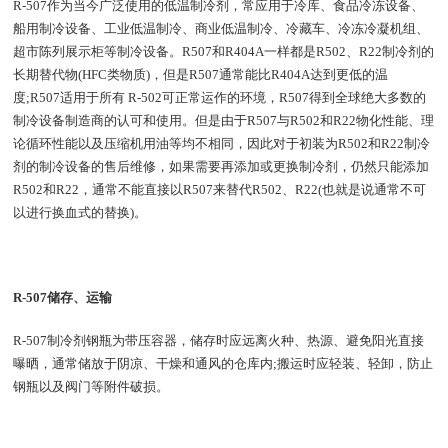
R-507作为当今广泛使用的低温制冷剂，常应用于冷库、食品冷冻设备、
船用制冷设备、工业低温制冷、商业低温制冷、冷藏车、冷冻冷凝机组、
超市陈列展示柜等制冷设备。R507和R404A一样都是R502、R22制冷剂的
长期替代物(HFC类物质)，但是R507通常能比R404A达到更低的温
度;R507适用于所有 R-502可正常运作的环境，R507得到全球绝大多数的
制冷设备制造商的认可和使用。但是由于R507与R502和R22物化性能、理
论循环性能以及压缩机用油等均不相同，因此对于初装为R502和R22制冷
剂的制冷设备的售后维修，如果需要再添加或更换制冷剂，仍然只能添加
R502和R22，通常不能直接以R507来替代R502、R22(也就是说通常不可
以进行换血式的替换)。
R-507储存、运输
R-507制冷剂钢瓶为带压容器，储存时应远离火种、热源、避免阳光直接
曝晒，通常储放于阴凉、干燥和通风的仓库内;搬运时应轻装、轻卸，防止
钢瓶以及阀门等附件破损。