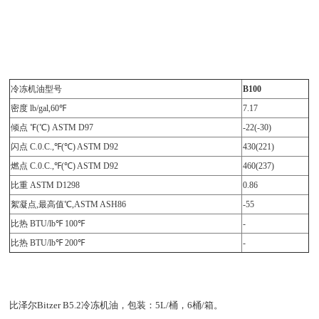
冷冻机油型号
B100
密度 lb/gal,60℉
7.17
倾点 ℉(℃) ASTM D97
-22(-30)
闪点 C.0.C.,℉(℃) ASTM D92
430(221)
燃点 C.0.C.,℉(℃) ASTM D92
460(237)
比重 ASTM D1298
0.86
絮凝点,最高值℃,ASTM ASH86
-55
比热 BTU/lb℉ 100℉
-
比热 BTU/lb℉ 200℉
-
比泽尔Bitzer B5.2冷冻机油，包装：5L/桶，6桶/箱。