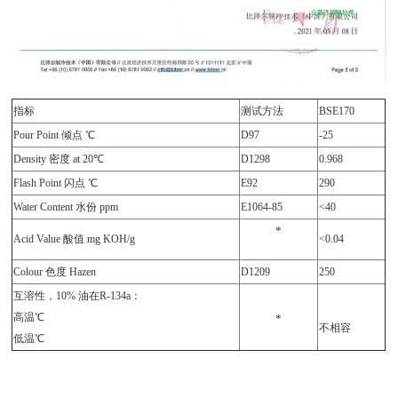
指标
测试方法
BSE170
Pour Point 倾点 ℃
D97
-25
Density 密度 at 20℃
D1298
0.968
Flash Point 闪点 ℃
E92
290
Water Content 水份 ppm
E1064-85
<40
*
Acid Value 酸值 mg KOH/g
<0.04
Colour 色度 Hazen
D1209
250
互溶性，10% 油在R-134a：
高温℃
*
不相容
低温℃