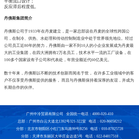
平衡流口设计；
反应滞后程度低。
丹佛斯集团简介
丹佛斯公司于1933年在丹麦建立，是一家总部设在丹麦的全球性跨国公
司，在制冷、供热、水处理和传动控制制造业中处于世界领先地位。经过
公司员工近80年的努力，丹佛斯由一家不到10人的小企业发展成为丹麦最
大的工业集团，在四大洲拥有2万名员工，技术水平一流的工厂设备，在
100多个国家设有子公司和代表处，年营业额近代60亿美元。
数十年来，丹佛斯以不断的技术创新而闻名于世， 在许多工业领域中的客
户不仅享受丹佛斯提供的服务， 而且与丹佛斯保持着深厚的友谊，并成为
长期合作的伙伴。
广州中冷贸易有限公司 全国统一电话：4000-020-410
总部：广州市白云大道北1392号321-322室 电话：020-86058212
分部：北京市朝阳区小红门东马路99号B256 电话：010-87825728
分部：天津市东丽区大毕庄金达道5号 电话：022-84817518