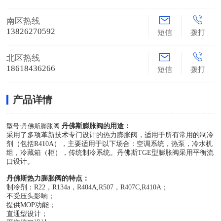
南区热线
13826270592
短信
拨打
北区热线
18618436266
短信
拨打
产品详情
型号:丹佛斯膨胀阀
丹佛斯膨胀阀的用途：
采用了多项革新技术专门设计的热力膨胀阀，适用于所有常用的制冷
剂（包括R410A），主要适用于以下场合：空调系统，热泵，冷水机
组，冷藏箱（柜），传统制冷系统。丹佛斯TGE型膨胀阀采用平衡流
口设计。
丹佛斯热力膨胀阀的特点：
制冷剂：R22，R134a，R404A,R507，R407C,R410A；
不受压头影响；
提供MOP功能；
直通型设计；