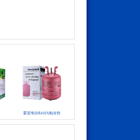
霍尼韦尔R410A制冷剂