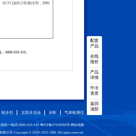
8B)、HCFC(如R22等)制冷剂，同时
配套
产品
0-020-410。
在线
报价
产品
详情
中冷
资质
返回
顶部
制冷剂
太阳冷冻油
冰柜
气体检测仪
国统一电话:4000-020-410
粤ICP备07018000号
网站地图
Copyright © 2019~2021 CRR. All rights reserved.