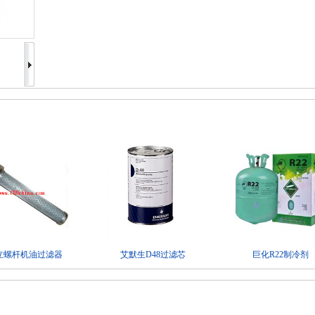
立螺杆机油过滤器
艾默生D48过滤芯
巨化R22制冷剂