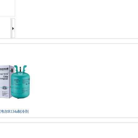
韦尔R134a制冷剂