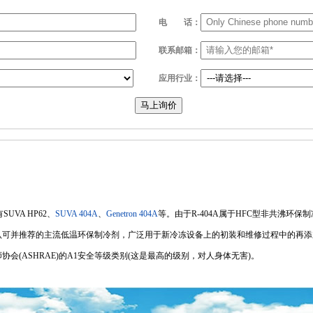
电
话：
联系邮箱：
应用行业：
马上询价
UVA HP62、
SUVA 404A
、
Genetron 404A
等。由于R-404A属于HFC型非共沸环保
认可并推荐的主流低温环保制冷剂，广泛用于新冷冻设备上的初装和维修过程中的再添加
会(ASHRAE)的A1安全等级类别(这是最高的级别，对人身体无害)。