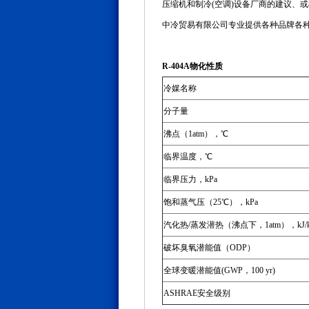
压缩机和制冷(空调)设备厂商的建议、
中冷贸易有限公司专业提供各种品牌各种
R-404A物化性质
冷媒名称
分子量
沸点（1atm），℃
临界温度，℃
临界压力，kPa
饱和蒸气压（25℃），kPa
汽化热/蒸发潜热（沸点下，1atm），kJ/k
破坏臭氧潜能值（ODP）
全球变暖潜能值(GWP，100 yr)
ASHRAE安全级别