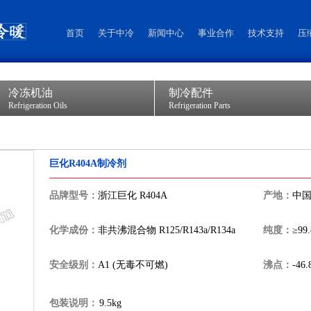
首页
关于中冷
新闻中心
事业合作
技术支持
压
冷冻机油
制冷配件
Refrigeration Oils
Refrigeration Parts
巨化R404A制冷剂
品牌型号：
浙江巨化 R404A
产地：
中
化学成份：
非共沸混合物 R125/R143a/R134a
纯度：
≥99
安全级别：
A1 (无毒不可燃)
沸点：
-46
包装说明：
9.5kg