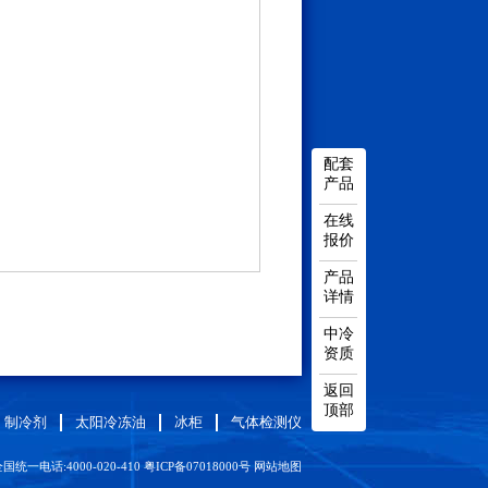
配套
产品
在线
报价
产品
详情
中冷
资质
返回
顶部
制冷剂
太阳冷冻油
冰柜
气体检测仪
国统一电话:4000-020-410
粤ICP备07018000号
网站地图