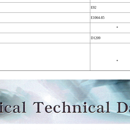
E92
E1064-85
*
D1209
*