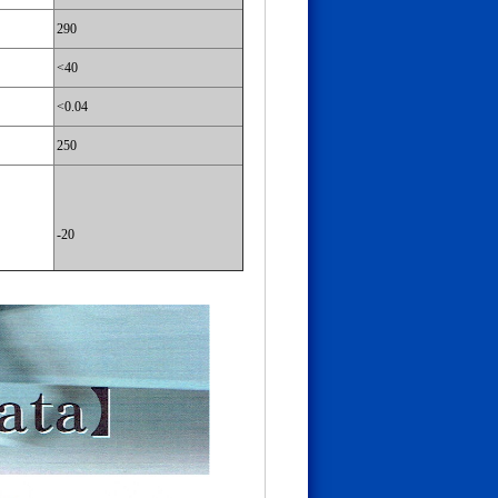
290
<40
<0.04
250
-20