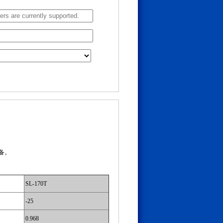
设备。
SL-170T
-25
0.968