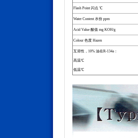
Flash Point 闪点 ℃
Water Content 水份 ppm
Acid Value 酸值 mg KOH/g
Colour 色度 Hazen
互溶性，10% 油在R-134a：
高温℃
低温℃