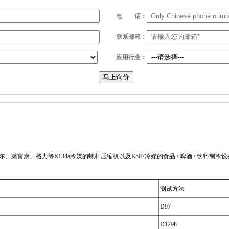
电
话：
联系邮箱：
应用行业：
马上询价
尔、莱富康、格力等R134a冷媒的螺杆压缩机以及R507冷媒的食品 / 啤酒 / 饮料制冷
测试方法
D97
D1298