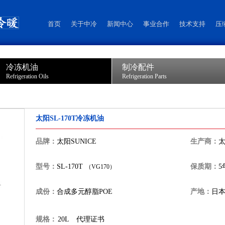
首页
关于中冷
新闻中心
事业合作
技术支持
压
冷冻机油
制冷配件
Refrigeration Oils
Refrigeration Parts
太阳SL-170T冷冻机油
品牌：
太阳SUNICE
生产商：
太
型号：
SL-170T
保质期：
5
（VG170）
成份：
合成多元醇脂POE
产地：
日
规格：
20L
代理证书