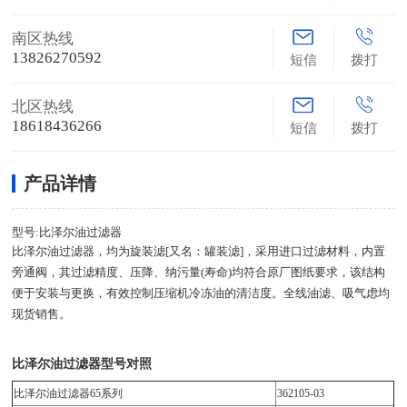
南区热线
13826270592
短信
拨打
北区热线
18618436266
短信
拨打
产品详情
型号:比泽尔油过滤器
比泽尔油过滤器，均为旋装滤[又名：罐装滤]，采用进口过滤材料，内置
旁通阀，其过滤精度、压降、纳污量(寿命)均符合原厂图纸要求，该结构
便于安装与更换，有效控制压缩机冷冻油的清洁度。全线油滤、吸气虑均
现货销售。
比泽尔油过滤器型号对照
比泽尔油过滤器65系列
362105-03