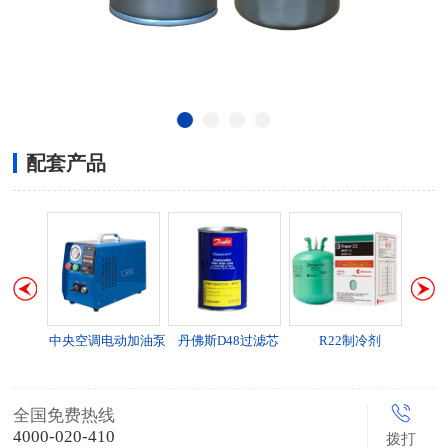
配套产品
0冷冻
中央空调电动加油泵
丹佛斯D48过滤芯
R22制冷剂
R1
全国免费热线
4000-020-410
拨打