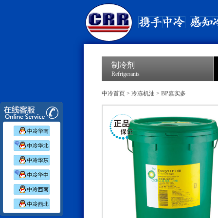
制冷剂
Refrigerants
中冷首页
>
冷冻机油
>
BP嘉实多