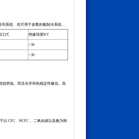
制冷剂系统、也可用于多数的氨制冷系统。
闭口)℃
绝缘强度KV
>30
>30
成蜡趋势低、而且化学和热稳定性极佳。高
CFC、HCFC 、二氧化碳以及氨为制