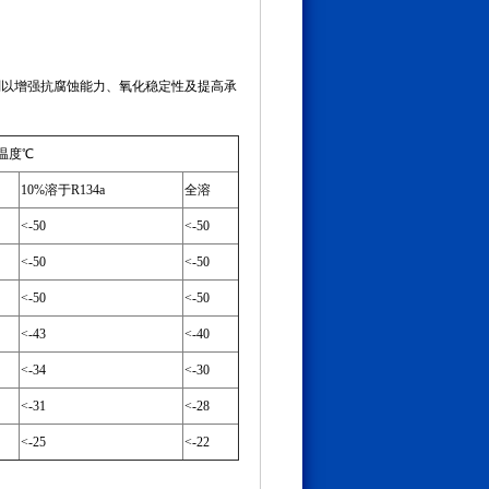
添加剂以增强抗腐蚀能力、氧化稳定性及提高承
解温度℃
10%溶于R134a
全溶
<-50
<-50
<-50
<-50
<-50
<-50
<-43
<-40
<-34
<-30
<-31
<-28
<-25
<-22