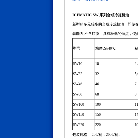
ICEMATIC SW 系列合成冷冻机油
新型的多元醇酯的合成冷冻机油，即使在极
载能力;不含蜡质，具有极低的倾点，使
型号
粘度cSt/40℃
粘
SW10
10
2.
SW32
32
5,
SW46
46
7.
SW68
68
8.
SW100
100
11
SW150
150
14
SW220
220
19
包装规格： 20L/桶，200L/桶。