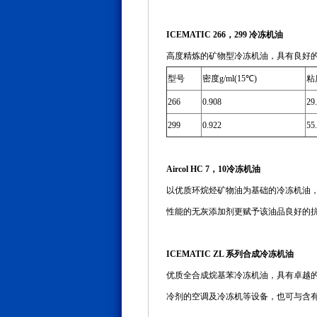
ICEMATIC 266，299 冷冻机油
高度精炼的矿物型冷冻机油，具有良好的化
型号
密度g/ml(15℃)
粘度
266
0.908
29
299
0.922
55
Aircol HC 7，10冷冻机油
以优质环烷烃矿物油为基础的冷冻机油，主
性能的无灰添加剂更赋予该油品良好的
ICEMATIC ZL 系列合成冷冻机油
优质全合成烷基苯冷冻机油，具有卓越的
冷剂的空调及冷冻机等设备，也可与含有