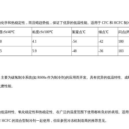
学和热稳定性，而且蜡趋势低，保证了优异的低温性能。适用于 CFC 和 HCFC 
cSt/40℃
粘度cSt/100℃
絮凝点℃
倾点℃
闪点(
.0
4.1
-54
-42
180
.5
5.9
-48
-36
183
要为碳氢制冷系统(如 R600a 作为制冷剂)的应用而开发。具有优异的低温特性、
抗磨性能。
低温特性、氧化稳定性和热稳定性、在广泛的温度范围下使用都有良好的表现。适用于以 
 HCFC 的混合型制冷剂一起使用，但应参照冷冻机制造商的推荐意见。