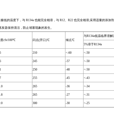
低的温度下，与 R134a 也能完全相溶，与 R12、R22 也完全相溶;采用适量的
蒸发器保持清洁，防止堵塞现象的发生。
与R134a低温临界溶
度cSt/100℃
闪点(开口)℃
倾点℃
5%溶于R134a
5
210
<-60
<-50
6
245
-57
<-50
1
250
-48
<-50
7
255
-45
<-43
.0
265
-36
<-34
.8
265
-27
<-31
.0
300
-30
<-25