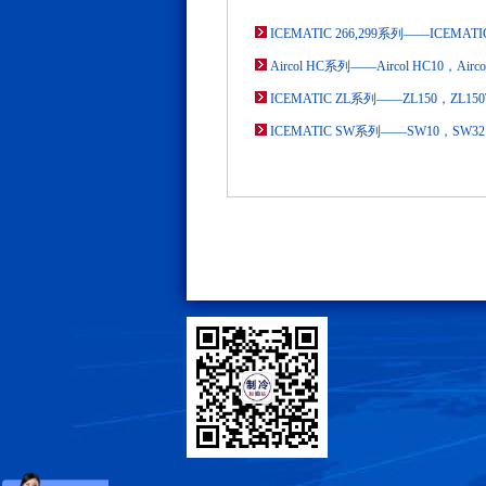
ICEMATIC 266,299系列——ICEMATIC
Aircol HC系列——Aircol HC10，Airco
ICEMATIC ZL系列——ZL150，ZL150
ICEMATIC SW系列——SW10，SW32