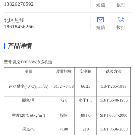
13826270592
短信
拨打
北区热线
18618436266
短信
拨打
产品详情
型号:昆仑DRE68W冷冻机油
项 目
质量指标
实测值
试验方法
2
61. 2〜74. 8
66.25
GB/T 265-1988
运动黏度(40°C)(mm
/s)
颜色/号
>2.0
小于1. 5
GB/T 6540-1986
3
报告
891
.6
SH/T 0604-2000
密度(20°C)Akg/m
)
闪点/°c
<190
210
GB/T 3536-2008