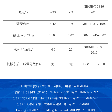
NB/SH/T 0886-
倾点/°c
>-33
-33
2014
絮凝点/°C
>-42
-46
GB/T 12577-1990
酸值,mgKOH/g
>0.03
0.02
GB/T 4945-2002
NB/SH/T 0207-
水分 / (mg/kg)
>30
20
2010
机械杂质（质量分数)/%
无
无
GB/T 511-2010
广州中冷贸易有限公司 全国统一电话：4000-020-410
总部：广州市白云大道北1392号321-322室 电话：020-86058212
分部：北京市朝阳区小红门东马路99号B256 电话：010-87825728
分部：天津市东丽区大毕庄金达道5号 电话：022-84817518
Copyright © 2017 CRR. All rights reserved. 粤ICP备07018000号