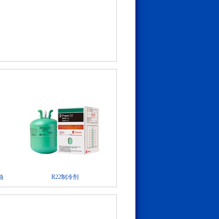
油
R22制冷剂