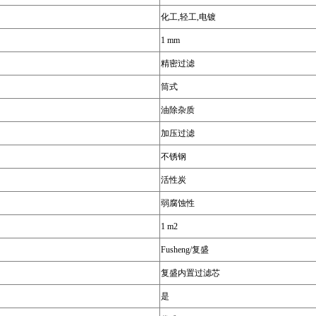
化工,轻工,电镀
1 mm
精密过滤
筒式
油除杂质
加压过滤
不锈钢
活性炭
弱腐蚀性
1 m2
Fusheng/复盛
复盛内置过滤芯
是