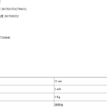
置
021551(750411)
617020252
10040
11 um
1 m/h
1 Kg
润滑油