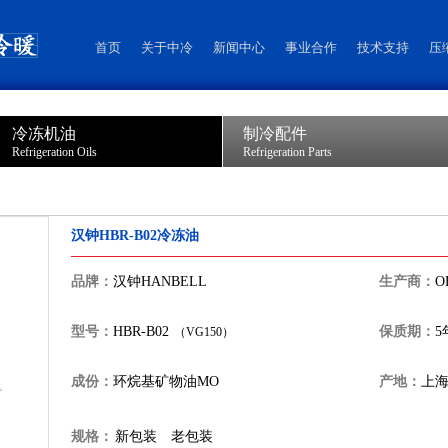
首页
关于中冷
新闻中心
事业合作
技术支持
压
冷冻机油
制冷配件
Refrigeration Oils
Refrigeration Parts
汉钟HBR-B02冷冻油
品牌：
汉钟HANBELL
生产商：
O
型号：
HBR-B02
保质期：
5
（VG150）
成份：
环烷基矿物油MO
产地：
上
规格：
新包装
老包装