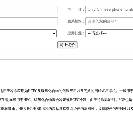
电
话：
联系邮箱：
应用行业：
马上询价
POE)适用于冷冻应用如HCFC及碳氢化合物的低温应用以及高效的回转式压缩机。一般用于HCFC-
C-503互溶;亦可用于HFC、碳氢化合物混合冷媒或HCFC冷媒。由于特殊添加剂，POE也适
OE润滑油，HBR-B01/HBR-B02的高粘度指数具绝佳的润滑性，提供较佳的密封