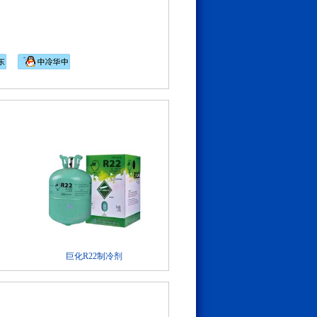
巨化R22制冷剂