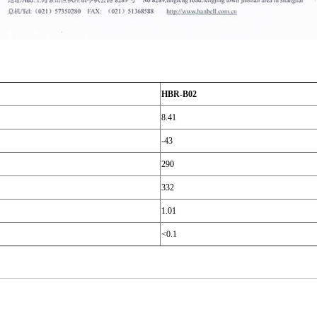
HBR-B02
8.41
-43
290
332
1.01
<0.1