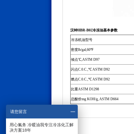
汉钟HBR-B02冷冻油基本参数
冷冻机油型号
密度lb/gal,60℉
倾点℃,ASTM D97
闪点C.0.C.,℃ ASTM D92
燃点C.0.C.,℃ ASTM D92
比重ASTM D1298
总酸价mg KOH/g, ASTM D664
请您留言
用心氟务 冷暖油我专注冷冻化工解
决方案18年