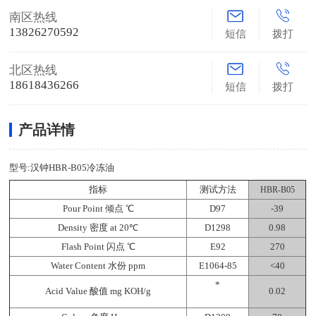
南区热线
13826270592
短信
拨打
北区热线
18618436266
短信
拨打
产品详情
型号:汉钟HBR-B05冷冻油
指标
测试方法
HBR-B05
Pour Point 倾点 ℃
D97
-39
Density 密度 at 20℃
D1298
0.98
Flash Point 闪点 ℃
E92
270
Water Content 水份 ppm
E1064-85
<40
*
Acid Value 酸值 mg KOH/g
0.02