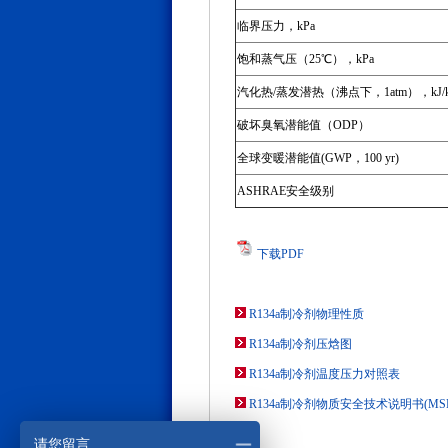
临界压力，kPa
饱和蒸气压（25℃），kPa
汽化热/蒸发潜热（沸点下，1atm），kJ/k
破坏臭氧潜能值（ODP）
全球变暖潜能值(GWP，100 yr)
ASHRAE安全级别
下载PDF
R134a制冷剂物理性质
R134a制冷剂压焓图
R134a制冷剂温度压力对照表
R134a制冷剂物质安全技术说明书(MSD
请您留言