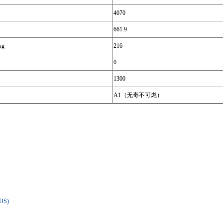
4070
661.9
g
216
0
1300
A1（无毒不可燃）
S)