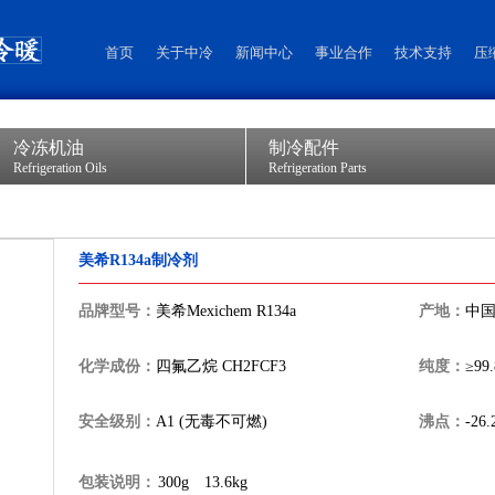
首页
关于中冷
新闻中心
事业合作
技术支持
压
冷冻机油
制冷配件
Refrigeration Oils
Refrigeration Parts
美希R134a制冷剂
品牌型号：
美希Mexichem R134a
产地：
中
化学成份：
四氟乙烷 CH2FCF3
纯度：
≥99
安全级别：
A1 (无毒不可燃)
沸点：
-26
包装说明：
300g
13.6kg