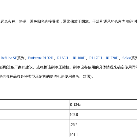
存时应远离火种、热源、避免阳光直接曝晒，通常储放于阴凉、干燥和通风的仓库内;搬
：
Reflube SE
系列、
Emkarate RL32H
、
RL68H
、
RL100H
、
RL170H
、
RL220H
、
Solest
系
空调)设备厂商的建议、或根据该制冷压缩机、制冷设备使用的具体情况来确定使用同
提供各种品牌各种类型压缩机的冷冻机油使用参考、对照)。
R-134a
102.0
-26.2
101.1