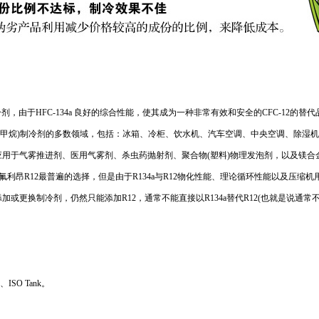
剂，由于HFC-134a 良好的综合性能，使其成为一种非常有效和安全的CFC-12的替代品
 12、二氯二氟甲烷)制冷剂的多数领域，包括：冰箱、冷柜、饮水机、汽车空调、中央空调、
用于气雾推进剂、医用气雾剂、杀虫药抛射剂、聚合物(塑料)物理发泡剂，以及镁合
代氟利昂R12最普遍的选择，但是由于R134a与R12物化性能、理论循环性能以及压缩
或更换制冷剂，仍然只能添加R12，通常不能直接以R134a替代R12(也就是说通常
、ISO Tank。