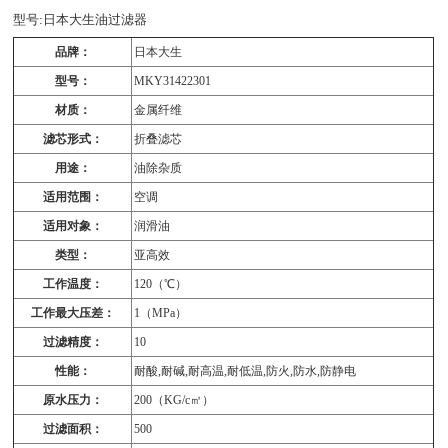
型号:日本大生油过滤器
品牌：
日本大生
型号：
MKY31422301
材质：
金属纤维
滤芯形式：
折叠滤芯
用途：
油除杂质
适用范围：
空调
适用对象：
润滑油
类型：
亚高效
工作温度：
120（℃）
工作最大压差：
1（MPa）
过滤精度：
10
性能：
耐酸,耐碱,耐高温,耐低温,防火,防水,防静电
原水压力：
200（KG/c㎡）
过滤面积：
500