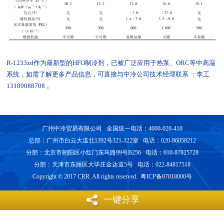
R-1233zd作为最新型的HFO制冷剂，已被广泛应用于热泵、ORC等中高温
系统，如需了解更多产品信息，可直接与中冷公司技术经理联系 ：李工
13189088708 。
广州中冷贸易有限公司 全国统一电话：4000-020-410
总部：广州市白云大道北1392号321-322室 电话：020-86058212
分部：北京市朝阳区小红门东马路99号B256 电话：010-87825728
分部：天津市东丽区大毕庄金达道5号 电话：022-84817518
Copyright © 2017 CRR. All rights reserved. 粤ICP备07018000号
一键分享