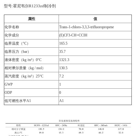
型号:霍尼韦尔R1233zd制冷剂
属性
值
化学名称
Trans-1-chloro-3,3,3-trifluoropropene
化学成分
(E)CF3-CH=CCIH
临界温度（°C）
165.5
临界压力（bar）
35.7
液体密度（kg /m³）0°C
1321.3
相对摩尔质量（kg / mol）
130.5
蒸汽密度（kg /m³）25°C
7.2
GWP
1
ODP
0
低可燃性水平A1
A1