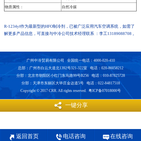
物质属性：
自然冷媒
R-1234yf作为最新型的HFO制冷剂，已被广泛应用汽车空调系统，如需了
解更多产品信息，可直接与中冷公司技术经理联系 ：李工13189088708 。
广州中冷贸易有限公司 全国统一电话：4000-020-410
总部：广州市白云大道北1392号321-322室 电话：020-86058212
分部：北京市朝阳区小红门东马路99号B256 电话：010-87825728
分部：天津市东丽区大毕庄金达道5号 电话：022-84817518
Copyright © 2017 CRR. All rights reserved. 粤ICP备07018000号
一键分享
返回首页
电话咨询
在线咨询