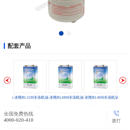
配套产品
S冷冻机油
冰熊RL32H冷冻机油
冰熊RL68H冷冻机油
冰熊RL46H冷冻机油
全国免费热线
4000-020-410
拨打