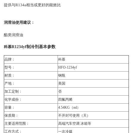
提供与R134a相当或更好的能效比
润滑油使用建议：
酯类润滑油
科慕
R1234yf制冷剂基本参数
品牌：
科慕
型号：
HFO-1234yf
材质：
钢瓶
产地：
美国
加工定制：
否
化学成份：
四氟丙烯
容量：
4.54KG（ml）
保质期：
不开封可使用（天）
主要适用范围：
高端汽车空调 冰箱等
工作方式：
一次冷媒