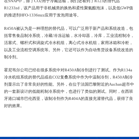
在SNAP中，除了CO2用于冷藏运输，我们还看到了R123的替代品
R1233zd，该产品用于非机械类的换热和柔性聚氨酯泡沫，以及低GWP值
的推进剂HFO-1336mzz应用于发泡用途等。
R450A被认为是一种理想的替代品，可以广泛用于新产品和系统改造，包
括零售食品制冷系统，冷藏/冷冻运输，水冷却器，冷库，工业流程制冷，
活塞式、螺杆式和涡旋式冷水机组，离心式冷水机组，家用冰箱和冷柜，
以及工业流程空调系统等。另外，它还可以作为自动售货设备系统改造的
制冷剂。
霍尼韦尔公司已经在很多系统中对R450A制冷剂进行了测试。作为R134a
冷水机组系统的替代品或在CO2复叠系统中作为中温制冷剂，R450A制冷
剂显示出了非常良好的性能。另外，在位于法国巴黎附近的Auchan超市中
的一套新设计的低能耗制冷系统中，也进行了类似的测试。同时，在西班
牙港口城市巴伦西亚，该制冷剂作为R404A的直接充灌替代品，获得了良
好的效果。