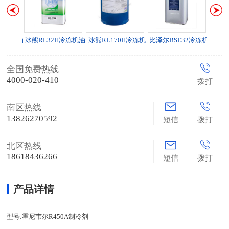
S冷冻机油
冰熊RL32H冷冻机油
冰熊RL170H冷冻机
比泽尔BSE32冷冻机
Refl
油
油
全国免费热线
4000-020-410
拨打
南区热线
13826270592
短信
拨打
北区热线
18618436266
短信
拨打
产品详情
型号:霍尼韦尔R450A制冷剂