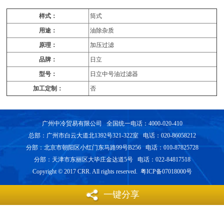
样式：
筒式
用途：
油除杂质
原理：
加压过滤
品牌：
日立
型号：
日立中号油过滤器
加工定制：
否
广州中冷贸易有限公司 全国统一电话：4000-020-410
总部：广州市白云大道北1392号321-322室 电话：020-86058212
分部：北京市朝阳区小红门东马路99号B256 电话：010-87825728
分部：天津市东丽区大毕庄金达道5号 电话：022-84817518
Copyright © 2017 CRR. All rights reserved. 粤ICP备07018000号
一键分享