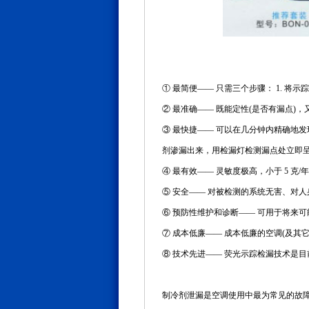
① 最简便—— 只需三个步骤： 1. 将示踪
② 最准确—— 既能定性(是否有漏点)
③ 最快捷—— 可以在几分钟内精确地发
剂渗漏出来，用检漏灯检测漏点处立即
④ 最有效—— 灵敏度极高，小于 5 克
⑤ 安全—— 对被检测的系统无害、对
⑥ 预防性维护和诊断—— 可用于将来
⑦ 成本低廉—— 成本低廉的空调(及其
⑧ 技术先进—— 荧光示踪检漏技术是
制冷剂泄漏是空调使用中最为常见的故