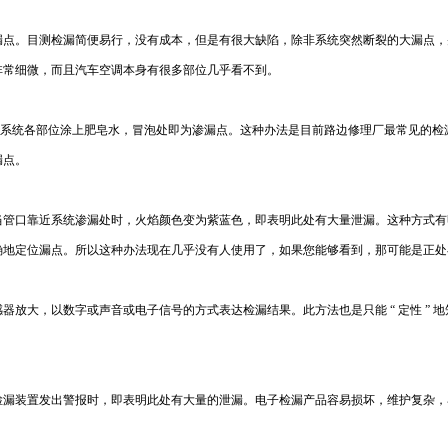
漏点。目测检漏简便易行，没有成本，但是有很大缺陷，除非系统突然断裂的大漏点，
非常细微，而且汽车空调本身有很多部位几乎看不到。
力氮气，再在系统各部位涂上肥皂水，冒泡处即为渗漏点。这种办法是目前路边修理厂最常见
漏点。
当管口靠近系统渗漏处时，火焰颜色变为紫蓝色，即表明此处有大量泄漏。这种方式有
确地定位漏点。所以这种办法现在几乎没有人使用了，如果您能够看到，那可能是正处
器放大，以数字或声音或电子信号的方式表达检漏结果。此方法也是只能 “ 定性 ” 
检漏装置发出警报时，即表明此处有大量的泄漏。电子检漏产品容易损坏，维护复杂，