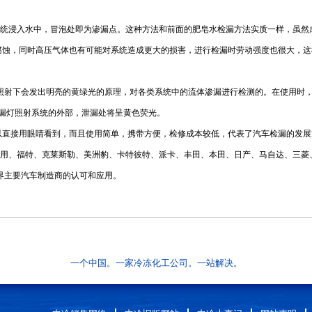
力氮气，把系统浸入水中，冒泡处即为渗漏点。这种方法和前面的肥皂水检漏方法实质一样，
腐蚀，同时高压气体也有可能对系统造成更大的损害，进行检漏时劳动强度也很大，这
灯照射下会发出明亮的黄绿光的原理，对各类系统中的流体渗漏进行检测的。在使用时
用检漏灯照射系统的外部，泄漏处将呈黄色荧光。
直接用眼睛看到，而且使用简单，携带方便，检修成本较低，代表了汽车检漏的发展方
括 通用、福特、克莱斯勒、美洲豹、卡特彼特、派卡、丰田、本田、日产、马自达、三菱
界主要汽车制造商的认可和应用。
一个中国。一家冷冻化工公司。一站解决。