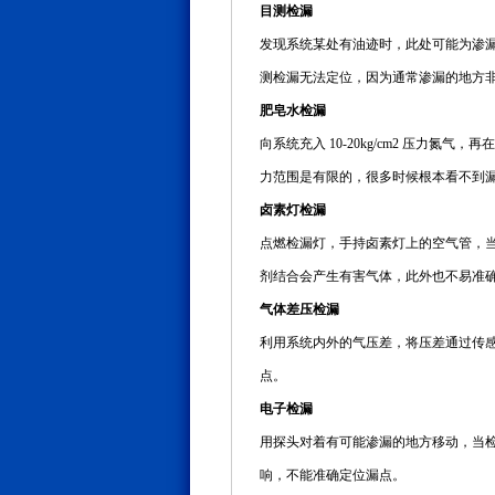
目测检漏
发现系统某处有油迹时，此处可能为渗
测检漏无法定位，因为通常渗漏的地方
肥皂水检漏
向系统充入 10-20kg/cm2 压
力范围是有限的，很多时候根本看不到
卤素灯检漏
点燃检漏灯，手持卤素灯上的空气管，
剂结合会产生有害气体，此外也不易准
气体差压检漏
利用系统内外的气压差，将压差通过传感
点。
电子检漏
用探头对着有可能渗漏的地方移动，当
响，不能准确定位漏点。