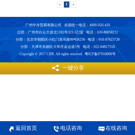
«
1
»
广州中冷贸易有限公司 全国统一电话：4000-020-410
总部：广州市白云大道北1392号321-322室 电话：020-86058212
分部：北京市朝阳区小红门东马路99号B256 电话：010-87825728
分部：天津市东丽区大毕庄金达道5号 电话：022-84817518
Copyright © 2017 CRR. All rights reserved. 粤ICP备07018000号
一键分享
返回首页
电话咨询
在线咨询