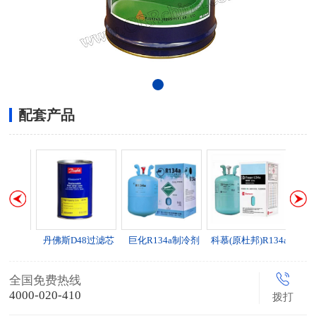
配套产品
复盛油过滤器
丹佛斯D48过滤芯
巨化R134a制冷剂
科慕(原杜邦)R
全国免费热线
4000-020-410
拨打