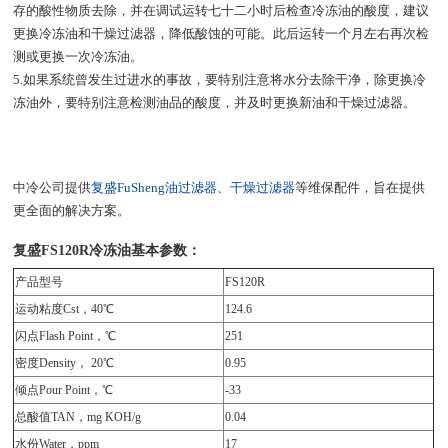
存的酸性物质去除，并在调试运转七十二小时后检查冷冻油的酸度，建议
更换冷冻油和干燥过滤器，降低酸蚀的可能。此后运转一个月左右再次检
测或更换一次冷冻油。
5.如果系统曾发生过进水的事故，要特别注意将水分去除干净，除更换冷
冻油外，要特别注意检测油品的酸度，并及时更换新油和干燥过滤器。
中冷公司提供
复盛FuSheng油过滤器
、
干燥过滤器
等维保配件，旨在提供
更全面的解决方案。
复盛FS120R冷冻油基本参数：
产品型号
FS120R
运动粘度Cst，40℃
124.6
闪点Flash Point，℃
251
密度Density， 20℃
0.95
倾点Pour Point，℃
-33
总酸值TAN，mg KOH/g
0.04
水份Water，ppm
17