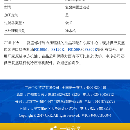
型号：
复盛内置过滤芯
加工定制：
是
过滤器类型：
袋式
水处理机类别：
净水机
CRR中冷——复盛螺杆制冷压缩机的油品和配件供应中心，现货供应复盛
原装进口冷冻机油
FS100M
、
FS120R
、
FS150R
和
FS300R
等所有型号。使
用厂家原装冷冻机油，在品质和保障方面有不可比拟的优势。中冷公司还
供应复盛螺杆制冷压缩机配件。欢迎您的询价。
广州中冷贸易有限公司 全国统一电话：4000-020-410
总部：广州市白云大道北1392号321-322室 电话：020-86058212
分部：北京市朝阳区小红门东马路99号B256 电话：010-87825728
分部：天津市东丽区大毕庄金达道5号 电话：022-84817518
Copyright © 2017 CRR. All rights reserved. 粤ICP备07018000号
一键分享