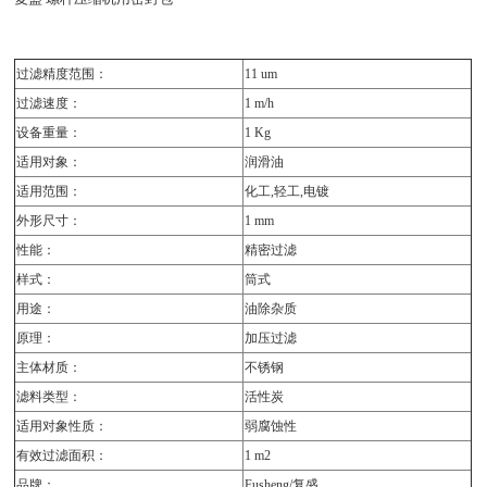
过滤精度范围：
11 um
过滤速度：
1 m/h
设备重量：
1 Kg
适用对象：
润滑油
适用范围：
化工,轻工,电镀
外形尺寸：
1 mm
性能：
精密过滤
样式：
筒式
用途：
油除杂质
原理：
加压过滤
主体材质：
不锈钢
滤料类型：
活性炭
适用对象性质：
弱腐蚀性
有效过滤面积：
1 m2
品牌：
Fusheng/复盛