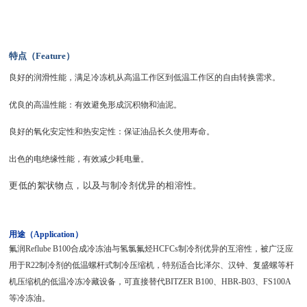
特点（
Feature
）
良好的润滑性能，满足冷冻机从高温工作区到低温工作区的自由转换需求。
优良的高温性能：有效避免形成沉积物和油泥。
良好的氧化安定性和热安定性：保证油品长久使用寿命。
出色的电绝缘性能，有效减少耗电量。
更低的絮状物点，以及与制冷剂优异的相溶性。
用途
（Application）
氟润Reflube
B100合成冷冻油与氢氯氟烃HCFCs制冷剂优异的互溶性，被广泛应
用于R22制冷剂的低温螺杆式制冷压缩机，特别适合比泽尔、汉钟、复盛螺等杆
机压缩机的低温冷冻冷藏设备，可直接替代BITZER B100、HBR-B03、FS100A
等冷冻油。