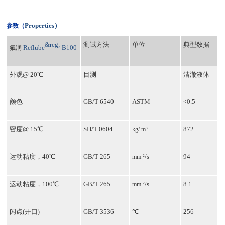
Properties
）
参
数
（
&reg;
测试方法
单位
典型数据
Reflube
B100
氟润
外观
@ 20℃
目测
--
清澈液体
颜色
GB/T 6540
ASTM
<0.5
密度
@ 15℃
SH/T 0604
872
kg/ m³
运动粘度，
40℃
GB/T 265
/s
94
mm
²
运动粘度，
100℃
GB/T 265
/s
8.1
mm
²
闪点
(
开口
GB/T 3536
℃
256
)