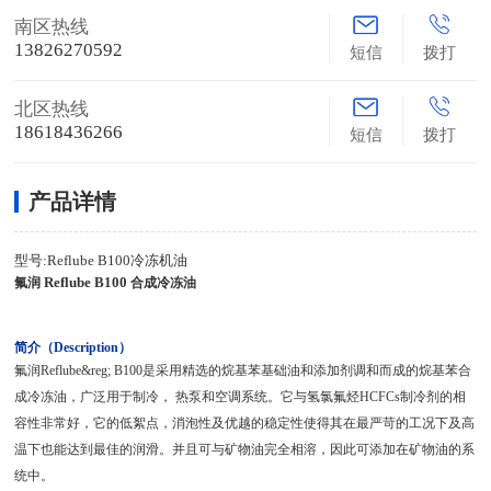
南区热线
13826270592
短信
拨打
北区热线
18618436266
短信
拨打
产品详情
型号:Reflube B100冷冻机油
Reflube
B100
氟润
合成冷冻油
简介（Description）
氟润Reflube&reg; B100是采用精选的烷基苯基础油和添加剂调和
而成的烷基苯合
成冷冻油，广泛用于制冷， 热泵和空调系统。它与氢氯氟烃HCFCs制冷剂的相
容性非常好，它的低絮点，消泡性及优越的稳定性使得其在最严苛的工况下及高
温下也能达到最佳的润滑。并且可与矿物油完全相溶，因此可添加在矿物油的系
统中。