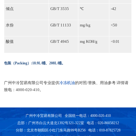
倾点
GB/T 3535
℃
-42
水份
GB/T 11133
mg/kg
<50
酸值
GB/T 4945
mg KOH/g
<0.01
包装（Packing
）:1
8.9L/桶、208L/桶。
广州中冷贸易有限公司专业提供
冷冻机油
的对照/替换、用油参考.详情请
致电：4000-020-410。
广州中冷贸易有限公司 全国统一电话：4000-020-410
总部：广州市白云大道北1392号321-322室 电话：020-86058212
分部：北京市朝阳区小红门东马路99号B256 电话：010-87825728