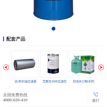
配套产品
电动加油泵
比泽尔油过滤器
艾默生D48过滤芯
巨化R22制冷剂
全国免费热线
4000-020-410
拨打