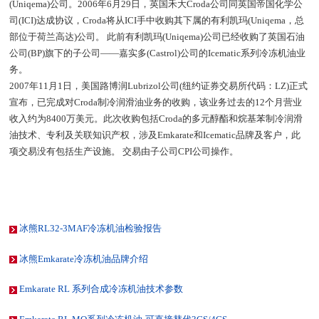
(Uniqema)公司。2006年6月29日，英国禾大Croda公司同英国帝国化学公
司(ICI)达成协议，Croda将从ICI手中收购其下属的有利凯玛(Uniqema，总
部位于荷兰高达)公司。 此前有利凯玛(Uniqema)公司已经收购了英国石油
公司(BP)旗下的子公司——嘉实多(Castrol)公司的Icematic系列冷冻机油业
务。
2007年11月1日，美国路博润Lubrizol公司(纽约证券交易所代码：LZ)正式
宣布，已完成对Croda制冷润滑油业务的收购，该业务过去的12个月营业
收入约为8400万美元。此次收购包括Croda的多元醇酯和烷基苯制冷润滑
油技术、专利及关联知识产权，涉及Emkarate和Icematic品牌及客户，此
项交易没有包括生产设施。 交易由子公司CPI公司操作。
冰熊RL32-3MAF冷冻机油检验报告
冰熊Emkarate冷冻机油品牌介绍
Emkarate RL 系列合成冷冻机油技术参数