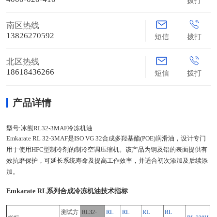
拨打
南区热线
13826270592
短信
拨打
北区热线
18618436266
短信
拨打
产品详情
型号:冰熊RL32-3MAF冷冻机油
Emkarate RL 32-3MAF是ISO VG 32合成多羟基酯(POE)润滑油，设计专门
用于使用HFC型制冷剂的制冷空调压缩机。该产品为钢及铝的表面提供有
效抗磨保护，可延长系统寿命及提高工作效率，并适合初次添加及后续添
加。
Emkarate RL系列合成冷冻机油技术指标
测试方
RL32-
RL
RL
RL
RL