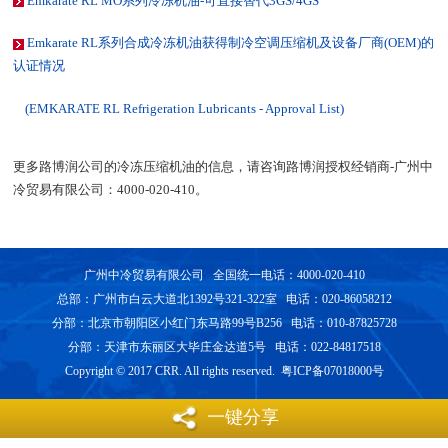
Emkarate RL MO系列冷冻机油-可直接替代3GS/4GS
Emkarate RL系列合成冷冻机油获得制冷空调压缩机及设备厂商(OEM)的
认证情况
(EMKARATE RL Refrigeration Lubricants - Approval List)
更多路博润公司的冷冻压缩机油的信息，请咨询路博润授权经销商-广州中
冷贸易有限公司：4000-020-410。
广州中冷贸易有限公司 全国统一电话：4000-020-410
总部：广州市白云大道北1392号321-322室 电话：020-86058212
分部：北京市朝阳区小红门东马路99号B256 电话：010-87825728
分部：天津市东丽区大毕庄金达道5号 电话：022-84817518
Copyright © 2017 CRR. All rights reserved. 粤ICP备07018000号
一键分享