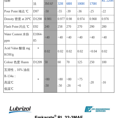
指标
RL 220H
法
3MAF
32H
68H
100H
170H
Pour Point 倾点 ℃
D97
-50
-55
-39
-36
-25
-22
Density 密度 at 20℃
D1298
0.981
0.977
0.98
0.974
0.968
0.976
Flash Point 闪点 ℃
E92
240
258
270
270
290
280
Water Content 水份
E1064-
<40
<40
<40
<40
<40
<40
ppm
85
Acid Value 酸值 mg
*
0.02
0.02
0.02
0.02
<0.04
0.02
KOH/g
Colour 色度 Hazen
D1209
50
60
70
125
250
100
互溶性，10% 油在
R-134a：
>80
>80
>80
>75
*
高温℃
-20
-16
-50
-50
-26
+6
低温℃