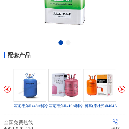
配套产品
R134a制冷剂
霍尼韦尔R448A制冷
霍尼韦尔R410A制冷
科慕(原杜邦)R404A
剂
剂
全国免费热线
4000-020-410