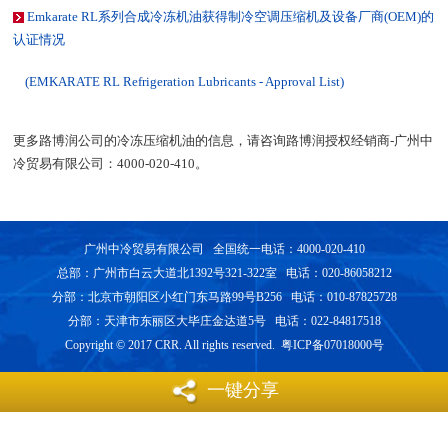
Emkarate RL系列合成冷冻机油获得制冷空调压缩机及设备厂商(OEM)的
认证情况
(EMKARATE RL Refrigeration Lubricants - Approval List)
更多路博润公司的冷冻压缩机油的信息，请咨询路博润授权经销商-广州中
冷贸易有限公司：4000-020-410。
广州中冷贸易有限公司 全国统一电话：4000-020-410
总部：广州市白云大道北1392号321-322室 电话：020-86058212
分部：北京市朝阳区小红门东马路99号B256 电话：010-87825728
分部：天津市东丽区大毕庄金达道5号 电话：022-84817518
Copyright © 2017 CRR. All rights reserved. 粤ICP备07018000号
一键分享