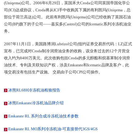
(Uniqema)公司。2006年6月29日，英国禾大Croda公司同英国帝国化学公
司(ICI)达成协议，Croda将从ICI手中收购其下属的有利凯玛(Uniqema，总
部位于荷兰高达)公司。 此前有利凯玛(Uniqema)公司已经收购了英国石油
公司(BP)旗下的子公司——嘉实多(Castrol)公司的Icematic系列冷冻机油业
务。
2007年11月1日，美国路博润Lubrizol公司(纽约证券交易所代码：LZ)正式
宣布，已完成对Croda制冷润滑油业务的收购，该业务过去的12个月营业
收入约为8400万美元。此次收购包括Croda的多元醇酯和烷基苯制冷润滑
油技术、专利及关联知识产权，涉及Emkarate和Icematic品牌及客户，此
项交易没有包括生产设施。 交易由子公司CPI公司操作。
冰熊RL68H冷冻机油检验报告
冰熊Emkarate冷冻机油品牌介绍
Emkarate RL 系列合成冷冻机油技术参数
Emkarate RL MO系列冷冻机油-可直接替代3GS/4GS