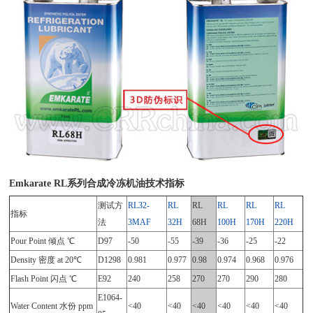
Emkarate RL系列合成冷冻机油技术指标
测试方
RL32-
RL
RL
RL
RL
RL
指标
法
3MAF
32H
68H
100H
170H
220H
Pour Point 倾点 ℃
D97
-50
-55
-39
-36
-25
-22
Density 密度 at 20℃
D1298
0.981
0.977
0.98
0.974
0.968
0.976
Flash Point 闪点 ℃
E92
240
258
270
270
290
280
E1064-
Water Content 水份 ppm
<40
<40
<40
<40
<40
<40