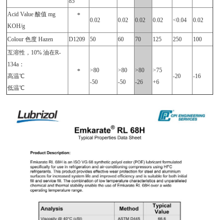
85
Acid Value 酸值 mg
*
0.02
0.02
0.02
0.02
<0.04
0.02
KOH/g
Colour 色度 Hazen
D1209
50
60
70
125
250
100
互溶性，10% 油在R-
134a：
>80
>80
>80
>75
*
高温℃
-20
-16
-50
-50
-26
+6
低温℃