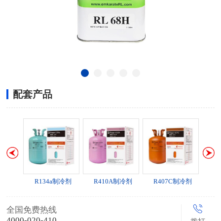
配套产品
过滤器
R134a制冷剂
R410A制冷剂
R407C制冷剂
霍尼韦
全国免费热线
4000-020-410