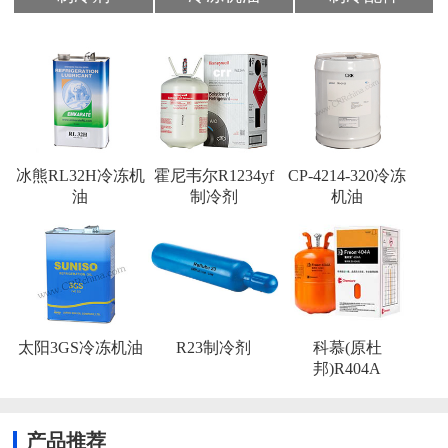
冰熊RL32H冷冻机
霍尼韦尔R1234yf
CP-4214-320冷冻
油
制冷剂
机油
太阳3GS冷冻机油
R23制冷剂
科慕(原杜
邦)R404A
产品推荐