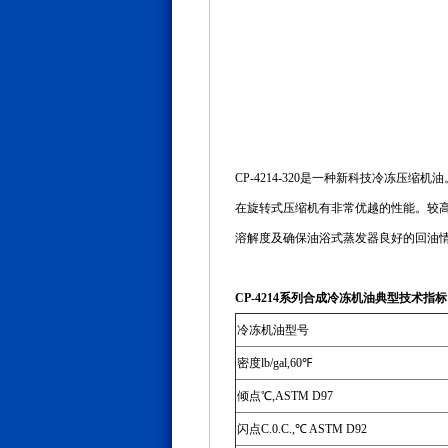
CP-4214-320是一种新科技冷冻
在旋转式压缩机有非常优越的性能。较
溶解度及确保油浴式蒸发器良好的回油
CP-4214系列合成冷冻机油典型技术指标
冷冻机油型号
密度lb/gal,60℉
倾点℃,ASTM D97
闪点C.0.C.,℃ ASTM D92