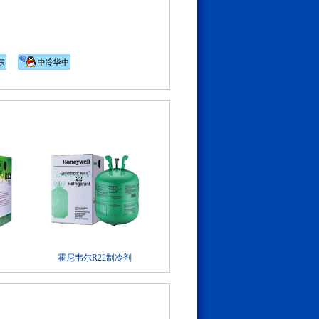
霍尼韦尔R22制冷剂