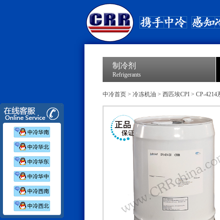
制冷剂
Refrigerants
中冷首页
>
冷冻机油
>
西匹埃CPI
>
CP-421