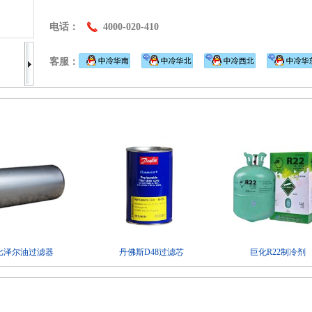
电话：
4000-020-410
客服：
比泽尔油过滤器
丹佛斯D48过滤芯
巨化R22制冷剂