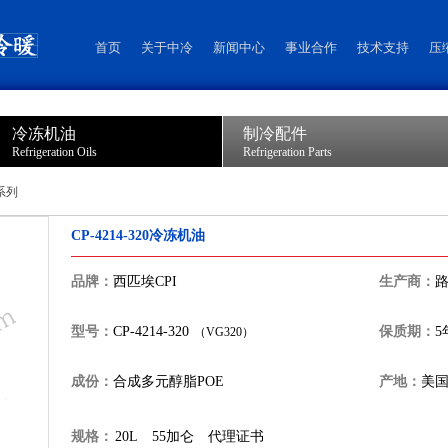
首页
关于中冷
新闻中心
事业合作
技术支持
压
冷冻机油
制冷配件
Refrigeration Oils
Refrigeration Parts
4系列
CP-4214-320冷冻机油
品牌：
西匹埃CPI
生产商：
路
型号：
CP-4214-320
保质期：
5
（VG320）
成份：
合成多元醇脂POE
产地：
美国
规格：
20L
55加仑
代理证书