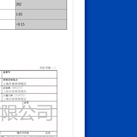
282
1.05
<0.15