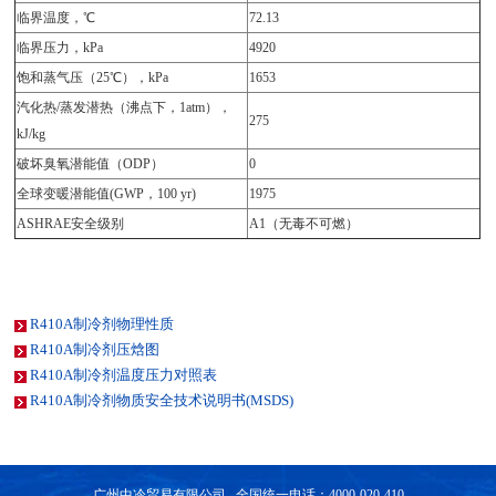
临界温度，℃
72.13
临界压力，kPa
4920
饱和蒸气压（25℃），kPa
1653
汽化热/蒸发潜热（沸点下，1atm），
275
kJ/kg
破坏臭氧潜能值（ODP）
0
全球变暖潜能值(GWP，100 yr)
1975
ASHRAE安全级别
A1（无毒不可燃）
R410A制冷剂物理性质
R410A制冷剂压焓图
R410A制冷剂温度压力对照表
R410A制冷剂物质安全技术说明书(MSDS)
广州中冷贸易有限公司 全国统一电话：4000-020-410