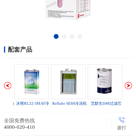
配套产品
H冷冻机油
冰熊RL32-3MAF冷
Reflube SE68冷冻机
艾默生D48过滤芯
冻机油
油
全国免费热线
4000-020-410
拨打