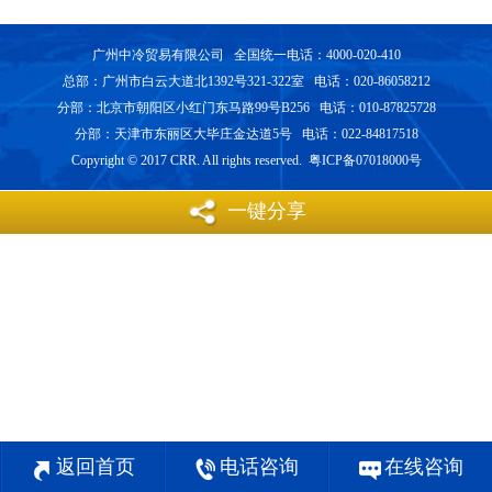
广州中冷贸易有限公司 全国统一电话：4000-020-410
总部：广州市白云大道北1392号321-322室 电话：020-86058212
分部：北京市朝阳区小红门东马路99号B256 电话：010-87825728
分部：天津市东丽区大毕庄金达道5号 电话：022-84817518
Copyright © 2017 CRR. All rights reserved. 粤ICP备07018000号
一键分享
返回首页
电话咨询
在线咨询