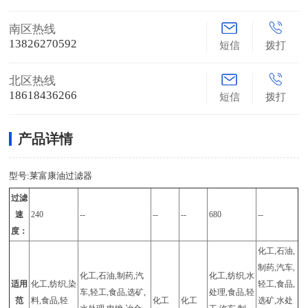
南区热线
13826270592
短信
拨打
北区热线
18618436266
短信
拨打
产品详情
型号:莱富康油过滤器
过滤
速
240
--
--
--
680
--
度：
化工,石油,
制药,汽车,
化工,石油,制药,汽
化工,纺织,水
适用
化工,纺织,染
轻工,食品,
车,轻工,食品,选矿,
处理,食品,轻
范
料,食品,轻
化工
化工
选矿,水处