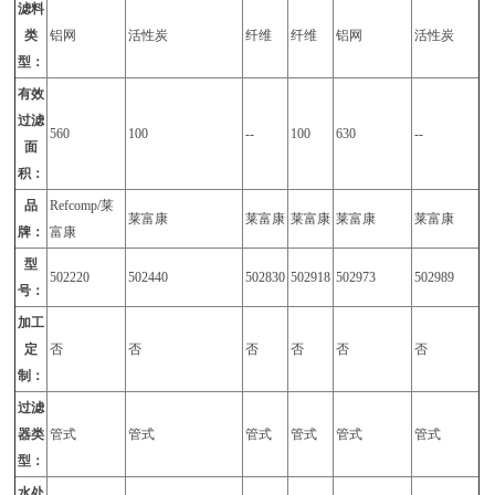
滤料
类
铝网
活性炭
纤维
纤维
铝网
活性炭
型：
有效
过滤
560
100
--
100
630
--
面
积：
品
Refcomp/莱
莱富康
莱富康
莱富康
莱富康
莱富康
牌：
富康
型
502220
502440
502830
502918
502973
502989
号：
加工
定
否
否
否
否
否
否
制：
过滤
器类
管式
管式
管式
管式
管式
管式
型：
水处