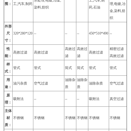
水处理,电镀,冶金,
工,汽车,制
围：
工,汽车,制药
理,电镀,冶
染料,纺织
药,石油
金,染料,纺
织
外形
尺
320*280*120
--
--
--
450*510*490
--
寸：
性
高效过
高效过
精密过滤
高效过滤
高效过滤
高效过滤
能：
滤
滤
高效过滤
样
管式
管式
筒式
筒式
管式
管式
式：
用
油除杂
油除杂
油污杂质
空气过滤
油除杂质
空气过滤
途：
质
质
原
吸附法
--
--
--
吸附法
真空过滤
理：
主体
材
不锈钢
不锈钢
不锈钢
不锈钢
不锈钢
不锈钢
质：