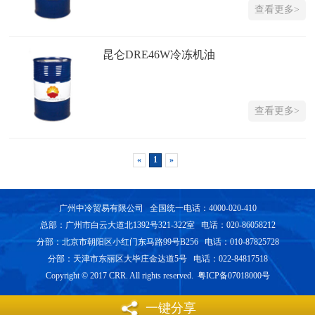
查看更多>
昆仑DRE46W冷冻机油
查看更多>
«
1
»
广州中冷贸易有限公司 全国统一电话：4000-020-410
总部：广州市白云大道北1392号321-322室 电话：020-86058212
分部：北京市朝阳区小红门东马路99号B256 电话：010-87825728
分部：天津市东丽区大毕庄金达道5号 电话：022-84817518
Copyright © 2017 CRR. All rights reserved. 粤ICP备07018000号
一键分享