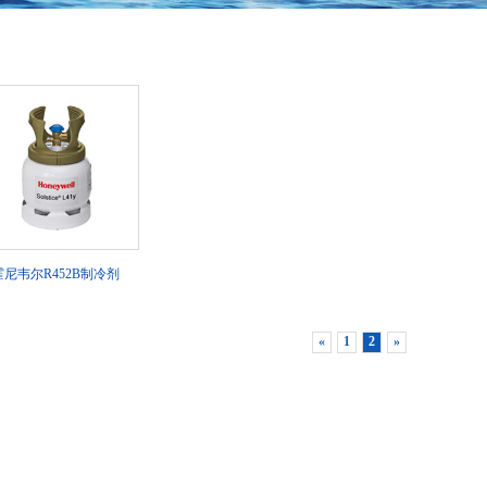
霍尼韦尔R452B制冷剂
«
1
2
»