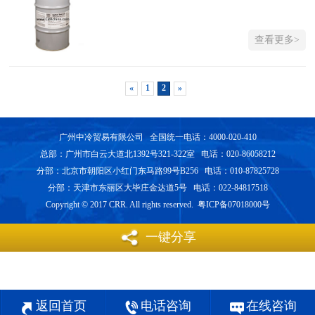
查看更多>
«
1
2
»
广州中冷贸易有限公司 全国统一电话：4000-020-410
总部：广州市白云大道北1392号321-322室 电话：020-86058212
分部：北京市朝阳区小红门东马路99号B256 电话：010-87825728
分部：天津市东丽区大毕庄金达道5号 电话：022-84817518
Copyright © 2017 CRR. All rights reserved. 粤ICP备07018000号
一键分享
返回首页
电话咨询
在线咨询