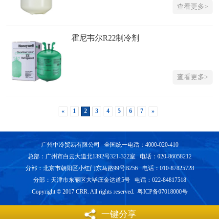
查看更多>
霍尼韦尔R22制冷剂
查看更多>
«
1
2
3
4
5
6
7
»
广州中冷贸易有限公司 全国统一电话：4000-020-410
总部：广州市白云大道北1392号321-322室 电话：020-86058212
分部：北京市朝阳区小红门东马路99号B256 电话：010-87825728
分部：天津市东丽区大毕庄金达道5号 电话：022-84817518
Copyright © 2017 CRR. All rights reserved. 粤ICP备07018000号
一键分享