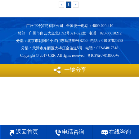
«
1
»
广州中冷贸易有限公司 全国统一电话：4000-020-410
总部：广州市白云大道北1392号321-322室 电话：020-86058212
分部：北京市朝阳区小红门东马路99号B256 电话：010-87825728
分部：天津市东丽区大毕庄金达道5号 电话：022-84817518
Copyright © 2017 CRR. All rights reserved. 粤ICP备07018000号
一键分享
返回首页
电话咨询
在线咨询